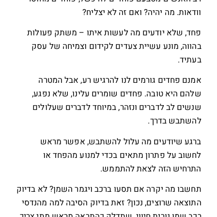
וודאות. מה יהיה? ואם זה לא יצליח?
פחד, שלא יודעים מה לעשות איתו – משתק פעולות
בהווה, מונע עשיית צעדים לקידום וצמיחה של עסק
בעתיד.
אמנם פחדים גורמים לנו להרגיש רע, אבל המטרה
שלהם היא טובה. פחדים שומרים עלינו, שלא נפגע,
שנשים לב לדברים ונזהר, במיוחד לדברים שעלולים
להשתבש בדרך.
ברגע שיודעים מה עלול להשתבש, אפשר מראש
לחשוב על פתרון מתאים בכדי למנוע מהפחד או
התרחיש הזה לצאת להתממש.
תחשבו מה יקרה אם תסעו ברכב ויגמר השמן? לא בדיוק
התוצאה שרוצים, נכון? זאת בדיוק הסיבה למה מהנדסי
רכב שמו נורית חיווי, שתדלק כהתראה מראש מתי צריך