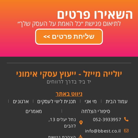
השאירו פרטים
לתיאום פגישת ״כל האמת על העסק שלך״
שליחת פרטים >>
יולייה מייזל - ייעוץ עסקי אימוני
יד ביד בדרך לרווחים
ניווט באתר
עמוד הבית
מי אני
תכנית ליווי לעסקים
ארגונים
סיפורי הצלחה
מאמרים
052-3933957
נחל יעלים 13,
להבים
info@bbest.co.il
הצהרת נגישות