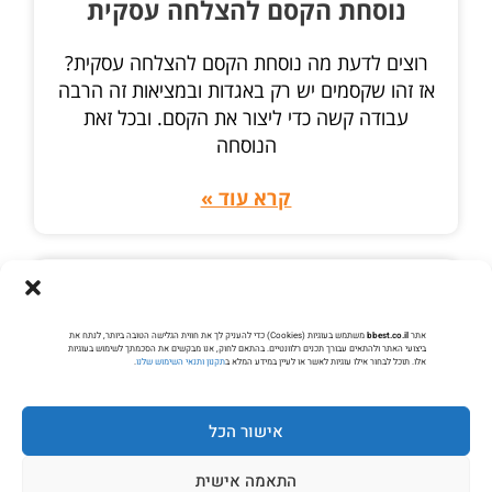
נוסחת הקסם להצלחה עסקית
רוצים לדעת מה נוסחת הקסם להצלחה עסקית?
אז זהו שקסמים יש רק באגדות ובמציאות זה הרבה
עבודה קשה כדי ליצור את הקסם. ובכל זאת
הנוסחה
קרא עוד »
מינוף פחדים
אתר
bbest.co.il
משתמש בעוגיות (Cookies) כדי להעניק לך את חווית הגלישה הטובה ביותר, לנתח את
ביצועי האתר ולהתאים עבורך תכנים רלוונטיים. בהתאם לחוק, אנו מבקשים את הסכמתך לשימוש בעוגיות
אלו. תוכל לבחור אילו עוגיות לאשר או לעיין במידע המלא ב
תקנון ותנאי השימוש שלנו
.
אישור הכל
התאמה אישית